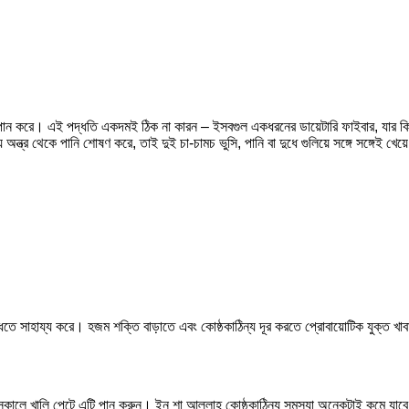
ান করে। এই পদ্ধতি একদমই ঠিক না কারন – ইসবগুল একধরনের ডায়েটারি ফাইবার, যার কিছু
য অন্ত্র থেকে পানি শোষণ করে, তাই দুই চা-চামচ ভুসি, পানি বা দুধে গুলিয়ে সঙ্গে সঙ্গেই খ
দ্ধিতে সাহায্য করে। হজম শক্তি বাড়াতে এবং কোষ্ঠকাঠিন্য দূর করতে প্রোবায়োটিক যুক্ত খ
িন সকালে খালি পেটে এটি পান করুন। ইন শা আল্লাহ কোষ্ঠকাঠিন্য সমস্যা অনেকটাই কমে যা