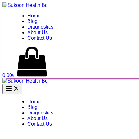
Skip
to
Home
content
Blog
Diagnostics
About Us
Contact Us
0.00
৳
Main
Menu
Home
Blog
Diagnostics
About Us
Contact Us