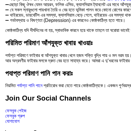
➖এছাড়া কিছু ঔষধ যেমন আয়রন, ফলিক এসিড, ক্যালসিয়াম ট্যাবলেট এর সাথে আঁশযুক্ত
➖ যে সকল স্নায়ুগুলো পায়খানা তৈরি ও বের হতে ভূমিকা পালন করে কোনো রোগের কারণে
➖ থাইরয়েড, ডায়বেটিস এর সমস্যা, ক্যালসিয়াম বেড়ে গেলে, থাইরয়েড এর সমস্যা থাক
➖ গর্ভাবস্থায় ও বিষণ্ণতা (Depression) এর কারনেও কোষ্ঠকাঠিন্য হতে পারে।
কোষ্ঠকাঠিন্য যদি দীর্ঘদিনের না হয়, স্বাভাবিক কারনে হয়ে থাকে তাহলে তা ঘরোয়া ভাবে
পরিমিত পরিমাণ আঁশযুক্ত খাবার খাওয়াঃ
পর্যাপ্ত পরিমাণে ফাইবার বা আঁশযুক্ত খাবার খেলে হজম শক্তি বৃদ্ধি পায় ও মল নরম 
আর অদ্রবণীয় ফাইবার মলকে দ্রুত বের হতে সাহায্য করে। আমরা এ দু’ধরনের ফাইবার খ
পযাপ্ত পরিমাণ পানি পান করাঃ
নিয়মিত
পর্যাপ্ত পানি পানে
প্রতিরোধ করা যেতে পারে কোষ্ঠকাঠিন্যকে। একজন পূর্ণবয়স্ক
Join Our Social Channels
ফেসবুক পেইজ
ফেসবুক গ্রুপ
যোগাযোগ