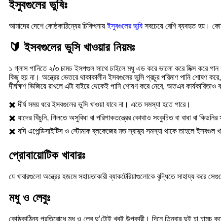
ইসুবগুলের ভুষিঃ
আমাদের দেশে কোষ্ঠকাঠিন্যের চিকিৎসায়
ইসুবগুলের ভুষি
সবচেয়ে বেশি ব্যবহৃত হয়। কোষ
🔰
ইসবগুলের ভুসি খাওয়ার নিয়মঃ
১ গ্লাস পানিতে ২/৩ চামচ ইসপগুল সাথে চাইলে মধু এড করে ভালো করে মিক্স করে পা
কিছু হয় না। অন্ত্রের ভেতরে থাকাকালীন ইসবগুলের ভুসি প্রচুর পরিমাণ পানি শোষণ করে, ক
দীর্ঘক্ষণ ভিজিয়ে রাখলে এটা বাইরে থেকেই পানি শোষণ করে নেবে, অতএব কার্যকারিতাও ক
✖️ দীর্ঘ সময় ধরে ইসবগুলের ভুসি খাওয়া যাবে না। এতে সমস্যা হতে পারে।
✖️ যাদের খিঁচুনি, গিলতে অসুবিধা বা পরিপাকতন্ত্রের কোথাও সংকুচিত বা বাধা বা কিড
✖️ যদি এপেন্ডিসাইটিস ও স্টোমাক ব্লকেজের মত স্বাস্থ্য সমস্যা থাকে তাহলে ইসবগুল 
প্রোবায়োটিক খাবারঃ
যে খাবারগুলো অন্ত্রের হজমে সহায়তাকারী ব্যাকটেরিয়াগুলোকে বৃদ্ধিতে সাহায্য করে স
মধু ও লেবুঃ
কোষ্ঠকাঠিন্য প্রতিরোধে মধু ও লেবু দু’টোই খুবই উপকারী। দিনে তিনবার দুই চা চাম