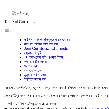
Table of Contents
পরিমিত পরিমাণ আঁশযুক্ত খাবার খাওয়াঃ
পযাপ্ত পরিমাণ পানি পান করাঃ
Join Our Social Channels
ইসুবগুলের ভুষিঃ
🔰 ইসবগুলের ভুসি খাওয়ার নিয়মঃ
প্রোবায়োটিক খাবারঃ
মধু ও লেবুঃ
ক্যাস্টর অয়েলঃ
ডুমুর বা ত্বীন ফলঃ
নিয়মিত ব্যয়াম করাঃ
অনেকেই কোষ্ঠকাঠিন্যে ভুগেন। কিন্ত কোন ঘরোয়া চিকিৎসা নেন না আবার চিকিৎসকের প
কোষ্ঠকাঠিন্য স্বাভাবিক কারনে হতে পারে আবার রোগের কারনেও হতে পারে। এই সমস্যায় স
➖ পর্যাপ্ত পরিমাণ আঁশযুক্ত খাবার না খাওয়া।
➖ পর্যাপ্ত পরিমাণ পানি না খাওয়া। দৈনিক ১-২ অথবা ২ – ২.৫ লিটার
পানি পান করা উ