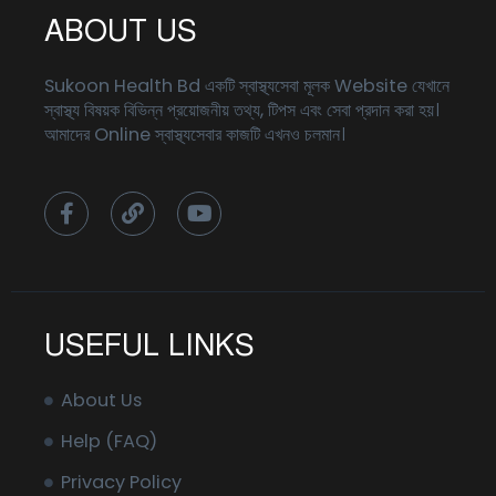
ABOUT US
Sukoon Health Bd একটি স্বাস্থ্যসেবা মূলক Website যেখানে
স্বাস্থ্য বিষয়ক বিভিন্ন প্রয়োজনীয় তথ্য, টিপস এবং সেবা প্রদান করা হয়।
আমাদের Online স্বাস্থ্যসেবার কাজটি এখনও চলমান।
F
L
Y
a
i
o
c
n
u
e
k
t
b
u
o
b
o
e
k
USEFUL LINKS
-
f
About Us
Help (FAQ)
Privacy Policy