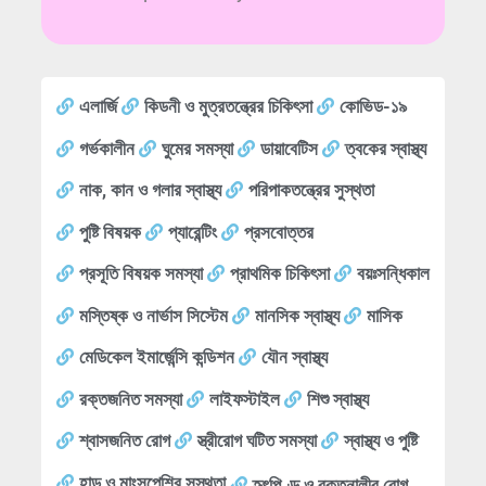
এলার্জি
কিডনী ও মুত্রতন্ত্রের চিকিৎসা
কোভিড-১৯
গর্ভকালীন
ঘুমের সমস্যা
ডায়াবেটিস
ত্বকের স্বাস্থ্য
নাক, কান ও গলার স্বাস্থ্য
পরিপাকতন্ত্রের সুস্থতা
পুষ্টি বিষয়ক
প্যারেন্টিং
প্রসবোত্তর
প্রসূতি বিষয়ক সমস্যা
প্রাথমিক চিকিৎসা
বয়ঃসন্ধিকাল
মস্তিষ্ক ও নার্ভাস সিস্টেম
মানসিক স্বাস্থ্য
মাসিক
মেডিকেল ইমার্জেন্সি কন্ডিশন
যৌন স্বাস্থ্য
রক্তজনিত সমস্যা
লাইফস্টাইল
শিশু স্বাস্থ্য
শ্বাসজনিত রোগ
স্ত্রীরোগ ঘটিত সমস্যা
স্বাস্থ্য ও পুষ্টি
হাড় ও মাংসপেশির সুস্থতা
হৃৎপিণ্ড ও রক্তনালীর রোগ