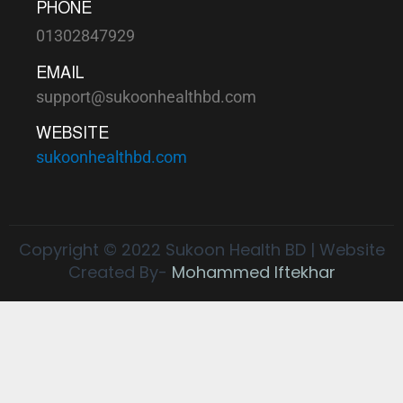
PHONE
01302847929
EMAIL
support@sukoonhealthbd.com
WEBSITE
sukoonhealthbd.com
Copyright © 2022 Sukoon Health BD | Website
Created By-
Mohammed Iftekhar